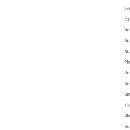
Ev
Ins
No
Nu
Nu
Pla
Re
Se
Si
sl
Sli
So