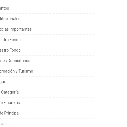
entos
titucionales
ticias Importantes
estro Fondo
estro Fondo
nes Domiciliarios
creación y Turismo
guros
n Categoría
ide Finanzas
de Principal
ciales