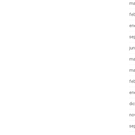
ma
fe
en
se
ju
ma
ma
fe
en
di
no
se