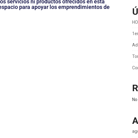
s servicios ni productos ofrecidos en esta
n espacio para apoyar los emprendimientos de
Ú
HO
1e
Ad
To
Co
R
No
A
ag