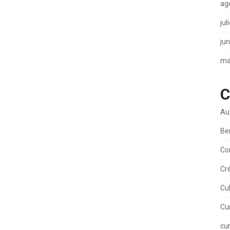
ag
jul
ju
ma
C
Aux
Be
Co
Cr
Cu
Cu
cu