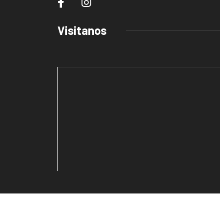
Visitanos
embedding maps in w
© 2023, FONTEBO Todos lo