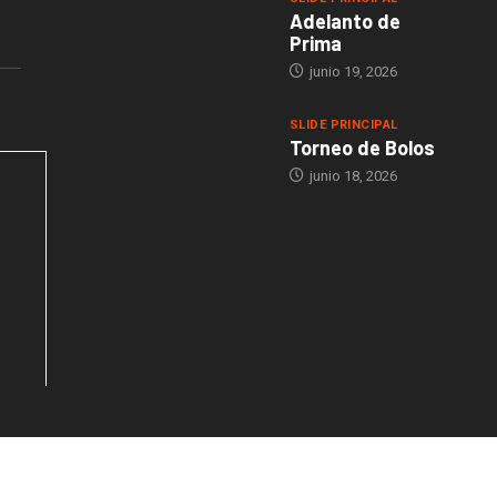
Adelanto de
Prima
junio 19, 2026
SLIDE PRINCIPAL
Torneo de Bolos
junio 18, 2026
ebsite
s derechos reservados -
Política de Tratamientos de datos Términos y