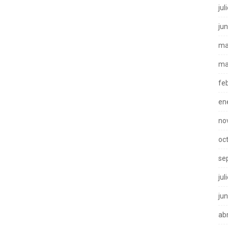
jul
ju
ma
ma
fe
en
no
oc
se
jul
ju
abr