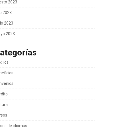
osto 2023
io 2023
nio 2023
yo 2023
ategorías
ilios
neficios
nvenios
édito
ltura
rsos
rsos de idiomas